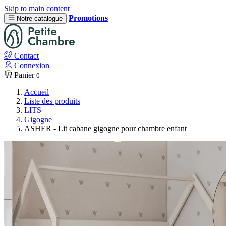
Skip to main content
Promotions
Notre catalogue
Contact
Connexion
Panier
0
Accueil
Liste des produits
LITS
Gigogne
ASHER - Lit cabane gigogne pour chambre enfant