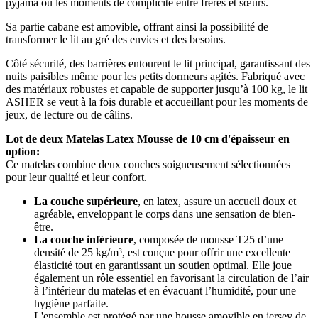
pyjama ou les moments de complicité entre frères et sœurs.
Sa partie cabane est amovible, offrant ainsi la possibilité de
transformer le lit au gré des envies et des besoins.
Côté sécurité, des barrières entourent le lit principal, garantissant des
nuits paisibles même pour les petits dormeurs agités. Fabriqué avec
des matériaux robustes et capable de supporter jusqu’à 100 kg, le lit
ASHER se veut à la fois durable et accueillant pour les moments de
jeux, de lecture ou de câlins.
Lot de deux Matelas Latex Mousse de 10 cm d'épaisseur en
option:
Ce matelas combine deux couches soigneusement sélectionnées
pour leur qualité et leur confort.
La couche supérieure
, en latex, assure un accueil doux et
agréable, enveloppant le corps dans une sensation de bien-
être.
La couche inférieure
, composée de mousse T25 d’une
densité de 25 kg/m³, est conçue pour offrir une excellente
élasticité tout en garantissant un soutien optimal. Elle joue
également un rôle essentiel en favorisant la circulation de l’air
à l’intérieur du matelas et en évacuant l’humidité, pour une
hygiène parfaite.
L'ensemble est protégé par une housse amovible en jersey de