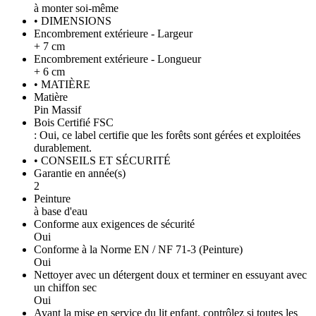
à monter soi-même
• DIMENSIONS
Encombrement extérieure - Largeur
+ 7 cm
Encombrement extérieure - Longueur
+ 6 cm
• MATIÈRE
Matière
Pin Massif
Bois Certifié FSC
: Oui, ce label certifie que les forêts sont gérées et exploitées
durablement.
• CONSEILS ET SÉCURITÉ
Garantie en année(s)
2
Peinture
à base d'eau
Conforme aux exigences de sécurité
Oui
Conforme à la Norme EN / NF 71-3 (Peinture)
Oui
Nettoyer avec un détergent doux et terminer en essuyant avec
un chiffon sec
Oui
Avant la mise en service du lit enfant, contrôlez si toutes les