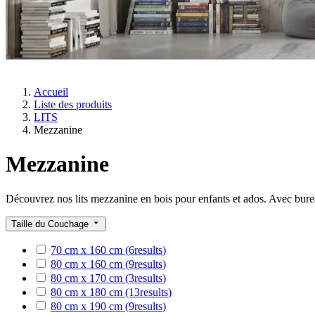
Accueil
Liste des produits
LITS
Mezzanine
Mezzanine
Découvrez nos lits mezzanine en bois pour enfants et ados. Avec burea
Taille du Couchage
70 cm x 160 cm
(6
results
)
80 cm x 160 cm
(9
results
)
80 cm x 170 cm
(3
results
)
80 cm x 180 cm
(13
results
)
80 cm x 190 cm
(9
results
)