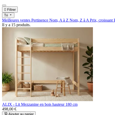

Filtrer
Tri
Meilleures ventes
Pertinence
Nom, A à Z
Nom, Z à A
Prix, croissant
Il y a 15 produits.
ALIX - Lit Mezzanine en bois hauteur 180 cm
498,00 €
Ajouter au panier