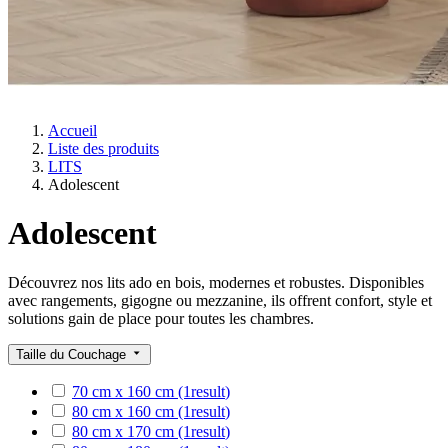
Accueil
Liste des produits
LITS
Adolescent
Adolescent
Découvrez nos lits ado en bois, modernes et robustes. Disponibles
avec rangements, gigogne ou mezzanine, ils offrent confort, style et
solutions gain de place pour toutes les chambres.
Taille du Couchage
70 cm x 160 cm
(1
result
)
80 cm x 160 cm
(1
result
)
80 cm x 170 cm
(1
result
)