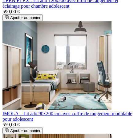
TEEN FLEX - Lit ado 120x200 avec tiroir de rangement et
éclairage pour chambre adolescent
590,00 €
Ajouter au panier
IMOLA – Lit ado 90x200 cm avec coffre de rangement modulable
pour adolescent
559,00 €
Ajouter au panier