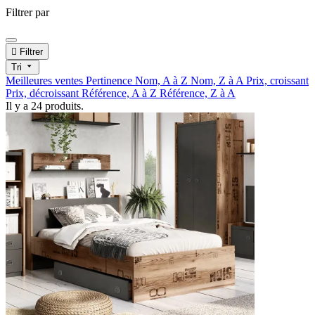
Filtrer par

Filtrer
Tri
Meilleures ventes
Pertinence
Nom, A à Z
Nom, Z à A
Prix, croissant
Prix, décroissant
Référence, A à Z
Référence, Z à A
Il y a 24 produits.