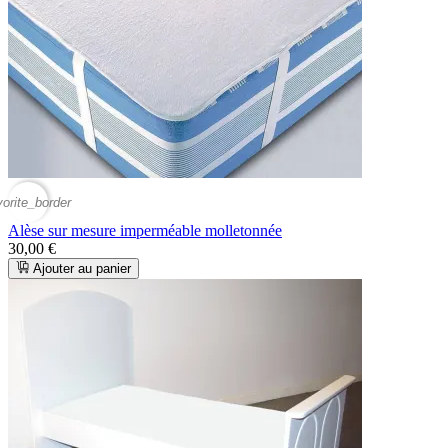
vorite_border
Alèse sur mesure imperméable molletonnée
30,00 €
Ajouter au panier