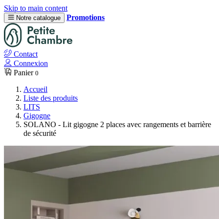
Skip to main content
Promotions
Notre catalogue
Contact
Connexion
Panier
0
Accueil
Liste des produits
LITS
Gigogne
SOLANO - Lit gigogne 2 places avec rangements et barrière
de sécurité