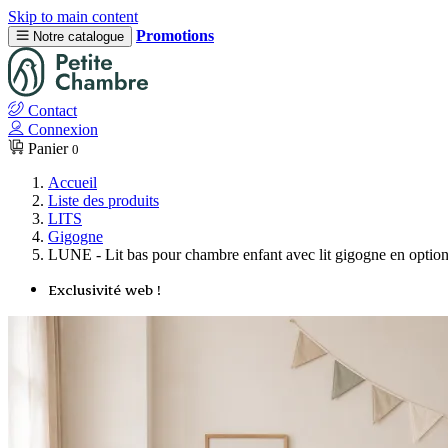
Skip to main content
Promotions
Notre catalogue
Contact
Connexion
Panier
0
Accueil
Liste des produits
LITS
Gigogne
LUNE - Lit bas pour chambre enfant avec lit gigogne en optio
Exclusivité web !