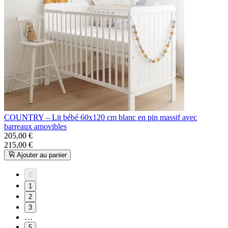
COUNTRY – Lit bébé 60x120 cm blanc en pin massif avec
barreaux amovibles
205,00 €
215,00 €
Ajouter au panier

1
2
3
…
5