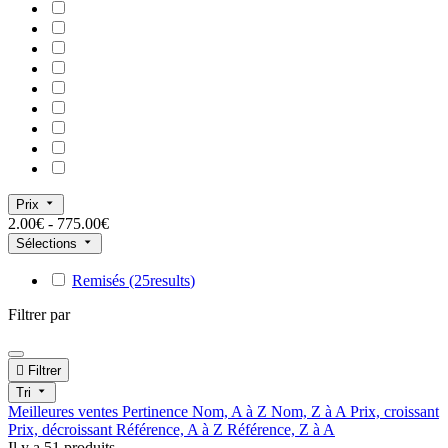
Prix
2.00€ - 775.00€
Sélections
Remisés
(25
results
)
Filtrer par

Filtrer
Tri
Meilleures ventes
Pertinence
Nom, A à Z
Nom, Z à A
Prix, croissant
Prix, décroissant
Référence, A à Z
Référence, Z à A
Il y a 51 produits.