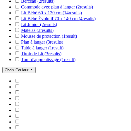
Berceau
(2
results
)
Commode avec plan à langer
(2
results
)
Lit Bébé 60 x 120 cm
(14
results
)
Lit Bébé Évolutif 70 x 140 cm
(4
results
)
Lit Junior
(2
results
)
Matelas
(3
results
)
Mousse de protection
(1
result
)
Plan à langer
(3
results
)
Table à langer
(1
result
)
Tiroir de Lit
(3
results
)
Tour d'apprentissage
(1
result
)
Choix Couleur