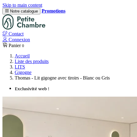
Skip to main content
Promotions
Notre catalogue
Contact
Connexion
Panier
0
Accueil
Liste des produits
LITS
Gigogne
Thomas - Lit gigogne avec tiroirs - Blanc ou Gris
Exclusivité web !