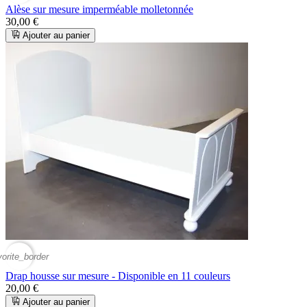
Alèse sur mesure imperméable molletonnée
30,00 €
Ajouter au panier
vorite_border
Drap housse sur mesure - Disponible en 11 couleurs
20,00 €
Ajouter au panier