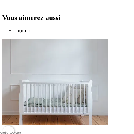
Vous aimerez aussi
-10,00 €
vorite_border