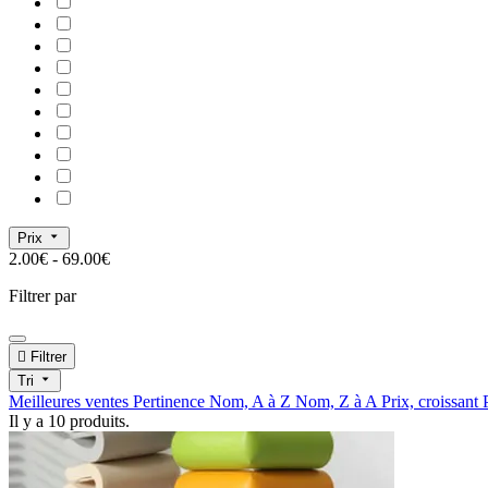
Prix
2.00€ - 69.00€
Filtrer par

Filtrer
Tri
Meilleures ventes
Pertinence
Nom, A à Z
Nom, Z à A
Prix, croissant
Il y a 10 produits.