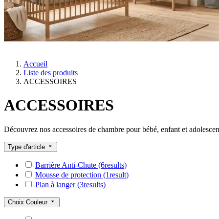
Accueil
Liste des produits
ACCESSOIRES
ACCESSOIRES
Découvrez nos accessoires de chambre pour bébé, enfant et adolescent :
Type d'article
Barrière Anti-Chute
(6
results
)
Mousse de protection
(1
result
)
Plan à langer
(3
results
)
Choix Couleur