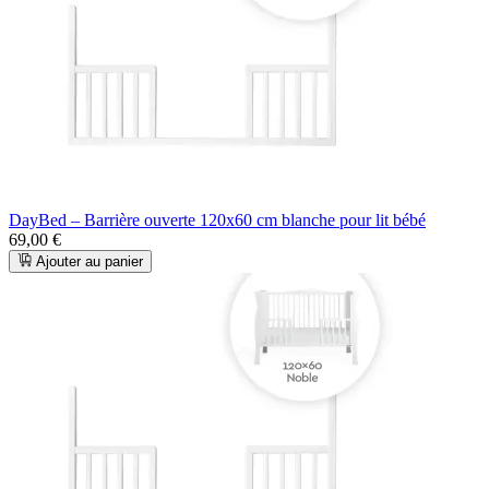
DayBed – Barrière ouverte 120x60 cm blanche pour lit bébé
69,00 €
Ajouter au panier