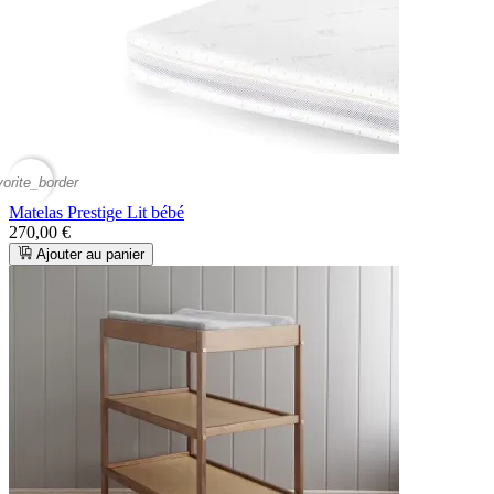
vorite_border
Matelas Prestige Lit bébé
270,00 €
Ajouter au panier