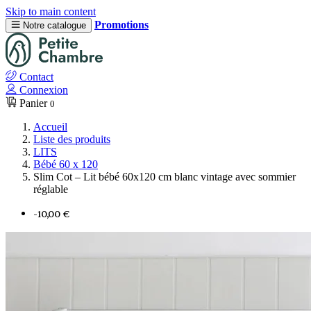
Skip to main content
Promotions
Notre catalogue
Contact
Connexion
Panier
0
Accueil
Liste des produits
LITS
Bébé 60 x 120
Slim Cot – Lit bébé 60x120 cm blanc vintage avec sommier
réglable
-10,00 €