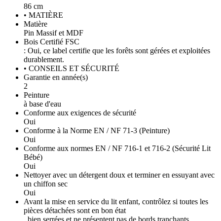
86 cm
• MATIÈRE
Matière
Pin Massif et MDF
Bois Certifié FSC
: Oui, ce label certifie que les forêts sont gérées et exploitées
durablement.
• CONSEILS ET SÉCURITÉ
Garantie en année(s)
2
Peinture
à base d'eau
Conforme aux exigences de sécurité
Oui
Conforme à la Norme EN / NF 71-3 (Peinture)
Oui
Conforme aux normes EN / NF 716-1 et 716-2 (Sécurité Lit
Bébé)
Oui
Nettoyer avec un détergent doux et terminer en essuyant avec
un chiffon sec
Oui
Avant la mise en service du lit enfant, contrôlez si toutes les
pièces détachées sont en bon état
, bien serrées et ne présentent pas de bords tranchants