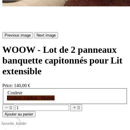
Previous image
Next image
WOOW - Lot de 2 panneaux
banquette capitonnés pour Lit
extensible
Price:
140,00 €
Couleur
Couleur Attribut - Marron




Ajouter au panier
favorite_border