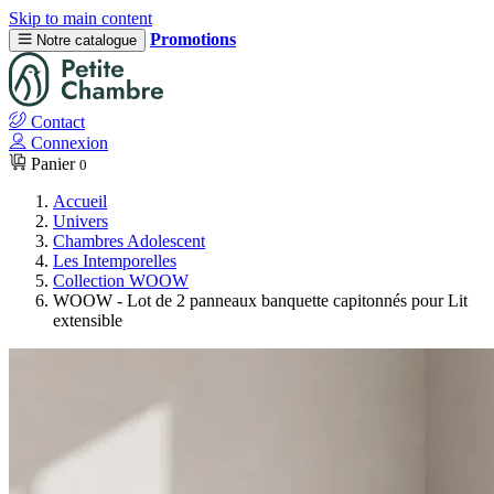
Skip to main content
Promotions
Notre catalogue
Contact
Connexion
Panier
0
Accueil
Univers
Chambres Adolescent
Les Intemporelles
Collection WOOW
WOOW - Lot de 2 panneaux banquette capitonnés pour Lit
extensible