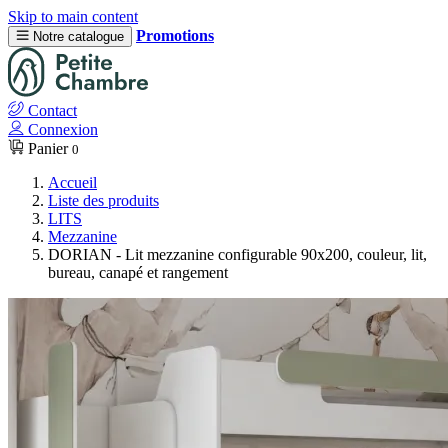
Skip to main content
Promotions
Notre catalogue
Contact
Connexion
Panier
0
Accueil
Liste des produits
LITS
Mezzanine
DORIAN - Lit mezzanine configurable 90x200, couleur, lit,
bureau, canapé et rangement