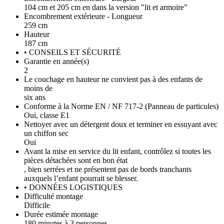
104 cm et 205 cm en dans la version "lit et armoire"
Encombrement extérieure - Longueur
259 cm
Hauteur
187 cm
• CONSEILS ET SÉCURITÉ
Garantie en année(s)
2
Le couchage en hauteur ne convient pas à des enfants de
moins de
six ans
Conforme à la Norme EN / NF 717-2 (Panneau de particules)
Oui, classe E1
Nettoyer avec un détergent doux et terminer en essuyant avec
un chiffon sec
Oui
Avant la mise en service du lit enfant, contrôlez si toutes les
pièces détachées sont en bon état
, bien serrées et ne présentent pas de bords tranchants
auxquels l’enfant pourrait se blesser.
• DONNÉES LOGISTIQUES
Difficulté montage
Difficile
Durée estimée montage
180 minutes à 3 personnes