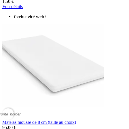
1,50 €
Voir détails
Exclusivité web !
vorite_border
Matelas mousse de 8 cm (taille au choix)
95,00 €