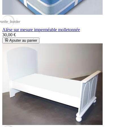
vorite_border
Alèse sur mesure imperméable molletonnée
30,00 €
Ajouter au panier