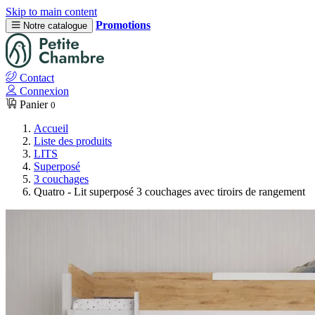
Skip to main content
Promotions
Notre catalogue
Contact
Connexion
Panier
0
Accueil
Liste des produits
LITS
Superposé
3 couchages
Quatro - Lit superposé 3 couchages avec tiroirs de rangement