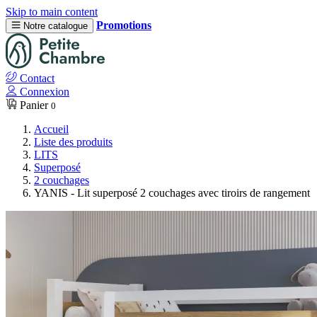
Skip to main content
Promotions
Notre catalogue
Contact
Connexion
Panier
0
Accueil
Liste des produits
LITS
Superposé
2 couchages
YANIS - Lit superposé 2 couchages avec tiroirs de rangement