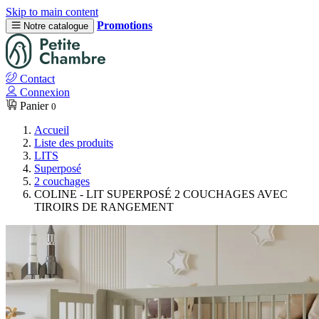
Skip to main content
Promotions
Notre catalogue
Contact
Connexion
Panier
0
Accueil
Liste des produits
LITS
Superposé
2 couchages
COLINE - LIT SUPERPOSÉ 2 COUCHAGES AVEC
TIROIRS DE RANGEMENT