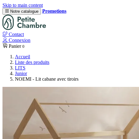
Skip to main content
Promotions
Notre catalogue
Contact
Connexion
Panier
0
Accueil
Liste des produits
LITS
Junior
NOEMI - Lit cabane avec tiroirs