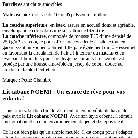
Barrières
antichute amovibles
Matelas:
latex mousse de 10cm d'épaisseur en option
La couche supérieure
, en latex, assure un accueil doux et agréable,
enveloppant le corps dans une sensation de bien-être.
La couche inférieure
, composée de mousse T25 d’une densité de
25 kg/m³, est conçue pour offrir une excellente élasticité tout en
garantissant un soutien optimal. Elle joue également un rôle essentiel
en favorisant la circulation de l’air à l’intérieur du matelas et en
évacuant l’humidité, pour une hygiène parfaite. L'ensemble est
protégé par une housse amovible en jersey de coton, douce au
toucher et facile d’entretien.
Marque : Petite Chambre
Lit cabane NOEMI : Un espace de rêve pour vos
enfants !
Transformez la chambre de votre enfant en un véritable havre de
paix avec le
Lit cabane NOEMI
. Avec son style cabane, il stimule
l'imagination et crée un environnement de jeu et de repos idéal.
Ce lit est bien plus qu'un simple meuble. Il est conçu pour s'adapter
à tous les intérieurs, qu'ils soient modernes ou plus traditionnels. Sa