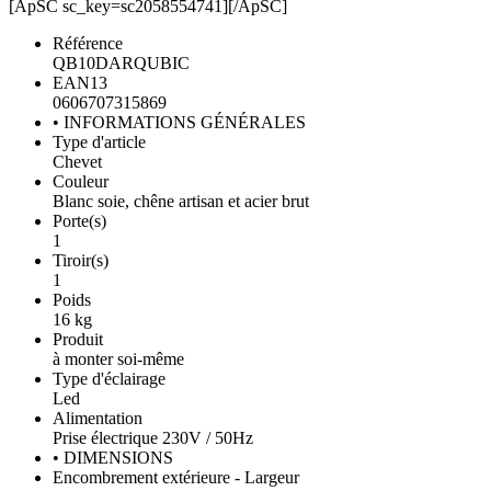
[ApSC sc_key=sc2058554741][/ApSC]
Référence
QB10DARQUBIC
EAN13
0606707315869
• INFORMATIONS GÉNÉRALES
Type d'article
Chevet
Couleur
Blanc soie, chêne artisan et acier brut
Porte(s)
1
Tiroir(s)
1
Poids
16 kg
Produit
à monter soi-même
Type d'éclairage
Led
Alimentation
Prise électrique 230V / 50Hz
• DIMENSIONS
Encombrement extérieure - Largeur