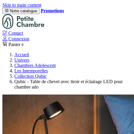
Skip to main content
Promotions
Notre catalogue
Contact
Connexion
Panier
0
Accueil
Univers
Chambres Adolescent
Les Intemporelles
Collection Qubic
Qubic - Table de chevet avec tiroir et éclairage LED pour
chambre ado