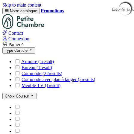
Skip to main content
favorite_bor
favorite_bor
favorite_bor
favorite_bor
favorite_bor
favorite_bor
favorite_bor
favorite_bor
favorite_bor
favorite_bor
favorite_bor
favorite_bor
Promotions
Notre catalogue
Contact
Connexion
Panier
0
Type d'article
Armoire
(1
result
)
Bureau
(1
result
)
Commode
(22
results
)
Commode avec plan à langer
(2
results
)
Meuble TV
(1
result
)
Choix Couleur