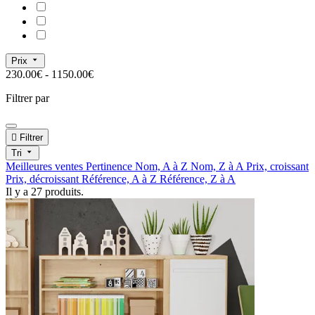
Prix
230.00€ - 1150.00€
Filtrer par

Filtrer
Tri
Meilleures ventes
Pertinence
Nom, A à Z
Nom, Z à A
Prix, croissant
Prix, décroissant
Référence, A à Z
Référence, Z à A
Il y a 27 produits.