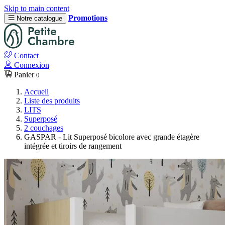
Skip to main content
Promotions
Notre catalogue
Contact
Connexion
Panier
0
Accueil
Liste des produits
LITS
Superposé
2 couchages
GASPAR - Lit Superposé bicolore avec grande étagère
intégrée et tiroirs de rangement