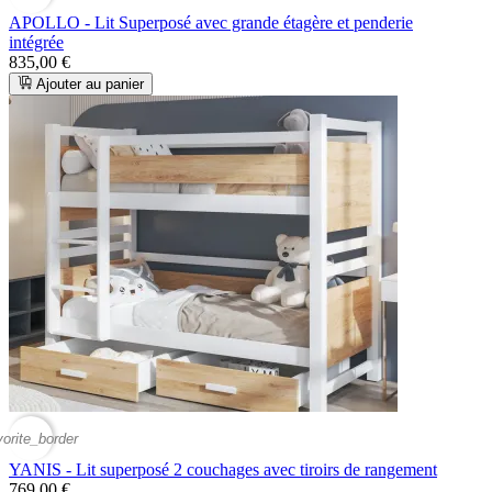
APOLLO - Lit Superposé avec grande étagère et penderie
intégrée
835,00 €
Ajouter au panier
vorite_border
YANIS - Lit superposé 2 couchages avec tiroirs de rangement
769,00 €