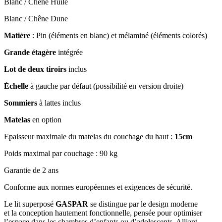
Blanc / Chêne Huilé
Blanc / Chêne Dune
Matière
: Pin (éléments en blanc) et mélaminé (éléments colorés)
Grande étagère
intégrée
Lot de deux tiroirs
inclus
Échelle
à gauche par défaut (possibilité en version droite)
Sommiers
à lattes inclus
Matelas
en option
Epaisseur maximale du matelas du couchage du haut :
15cm
Poids maximal par couchage : 90 kg
Garantie de 2 ans
Conforme aux normes européennes et exigences de sécurité.
Le lit superposé
GASPAR
se distingue par le design moderne
et la conception hautement fonctionnelle, pensée pour optimiser
l’espace dans les chambres d’enfants ou d’adolescents. Alliant